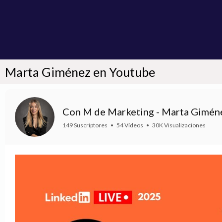
Ir
al
contenido
Marta Giménez en Youtube
Con M de Marketing - Marta Gimén
149 Suscriptores
•
54 Vídeos
•
30K Visualizaciones