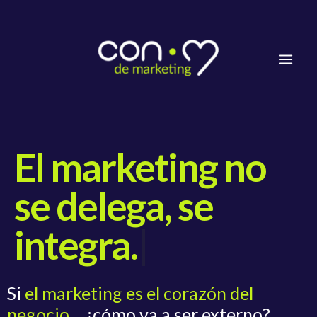
Ir
Mai
al
Men
contenido
El marketing no
se delega, se
integra.
|
Si
el marketing es el corazón del
negocio
… ¿cómo va a ser externo?