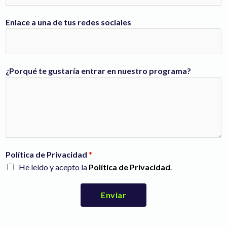
Enlace a una de tus redes sociales
m
¿Porqué te gustaría entrar en nuestro programa?
a
r
c
a
*
p
r
Política de Privacidad
*
o
He leído y acepto la
Política de Privacidad
.
g
r
Enviar
a
m