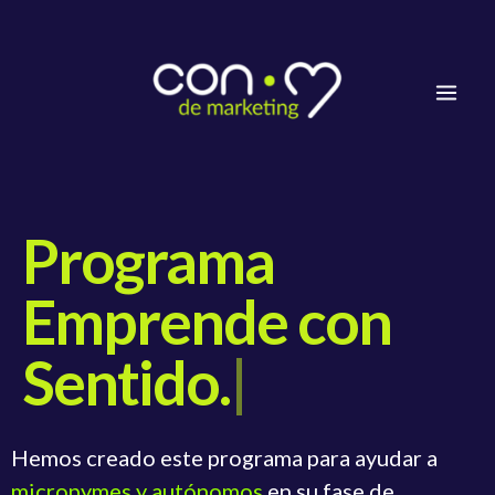
Ir
Mai
al
Men
contenido
Programa
Emprende con
Sentido.
|
Hemos creado este programa para ayudar a
micropymes y autónomos
en su fase de