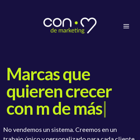
Ir
Mai
al
Men
contenido
Marcas que
quieren crecer
con m de más
|
No vendemos un sistema. Creemos en un
trabajo único y personalizado para cada cliente.